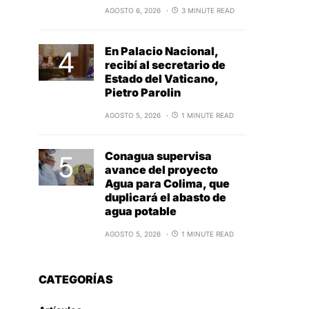
AGOSTO 6, 2026
3 MINUTE READ
En Palacio Nacional,
recibí al secretario de
Estado del Vaticano,
Pietro Parolin
AGOSTO 5, 2026
1 MINUTE READ
Conagua supervisa
avance del proyecto
Agua para Colima, que
duplicará el abasto de
agua potable
AGOSTO 5, 2026
1 MINUTE READ
CATEGORÍAS