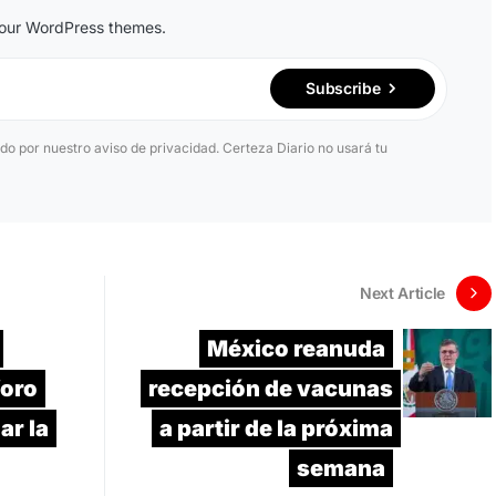
n our WordPress themes.
Subscribe
ido por nuestro aviso de privacidad. Certeza Diario no usará tu
Next Article
México reanuda
oro
recepción de vacunas
ar la
a partir de la próxima
semana