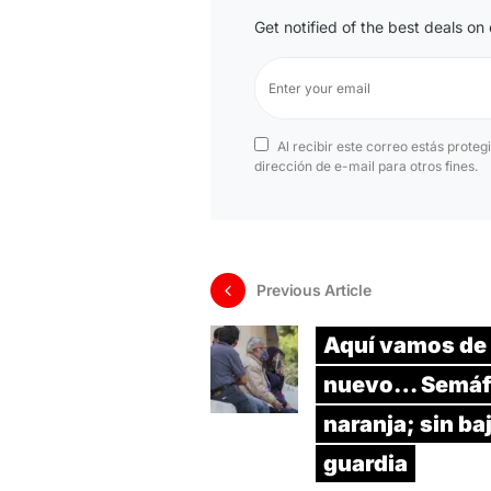
Get notified of the best deals o
Al recibir este correo estás proteg
dirección de e-mail para otros fines.
Previous Article
Aquí vamos de
nuevo… Semáf
naranja; sin baj
guardia