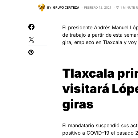
BY
GRUPO CERTEZA
FEBRERO 12, 2021
1 MINUTE 
El presidente Andrés Manuel Ló
de trabajo a partir de esta sema
gira, empiezo en Tlaxcala y voy
Tlaxcala pr
visitará Lóp
giras
El mandatario suspendió sus ac
positivo a COVID-19 el pasado 2