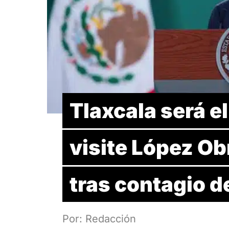
Tlaxcala será e
visite López Ob
tras contagio 
Por: Redacción