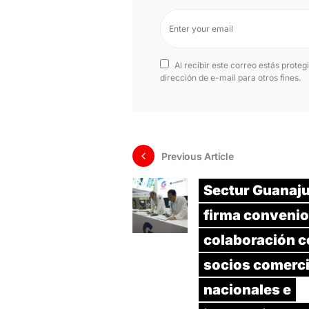
Al recibir este correo estás proteg
dirección de e-mail para otros fines.
Previous Article
Sectur Guanaj
firma convenio
colaboración c
socios comerci
nacionales e