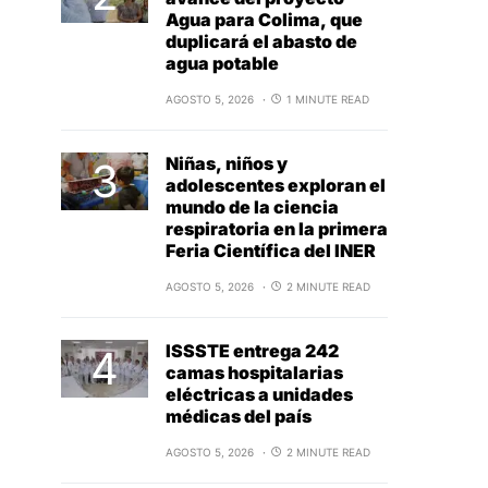
Agua para Colima, que
duplicará el abasto de
agua potable
AGOSTO 5, 2026
1 MINUTE READ
Niñas, niños y
adolescentes exploran el
mundo de la ciencia
respiratoria en la primera
Feria Científica del INER
AGOSTO 5, 2026
2 MINUTE READ
ISSSTE entrega 242
camas hospitalarias
eléctricas a unidades
médicas del país
AGOSTO 5, 2026
2 MINUTE READ