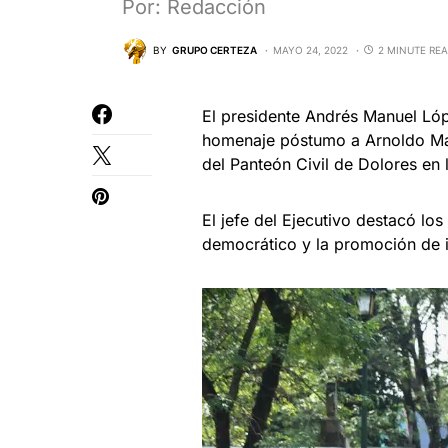
Por: Redacción
BY
GRUPO CERTEZA
MAYO 24, 2022
2 MINUTE RE
El presidente Andrés Manuel Ló
homenaje póstumo a Arnoldo Mar
del Panteón Civil de Dolores en 
El jefe del Ejecutivo destacó lo
democrático y la promoción de i