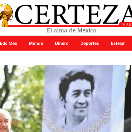
Edo Méx
Mundo
Dinero
Deportes
Estelar