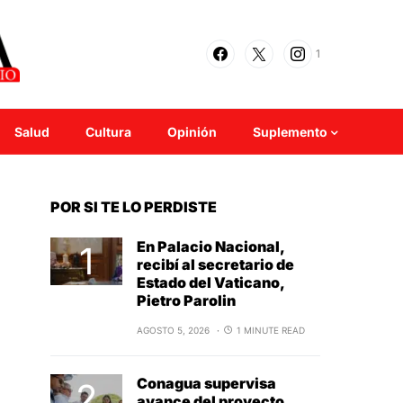
1
Salud
Cultura
Opinión
Suplemento
POR SI TE LO PERDISTE
En Palacio Nacional,
recibí al secretario de
Estado del Vaticano,
Pietro Parolin
AGOSTO 5, 2026
1 MINUTE READ
Conagua supervisa
avance del proyecto