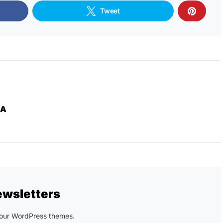
Tweet
ZA
ewsletters
n our WordPress themes.