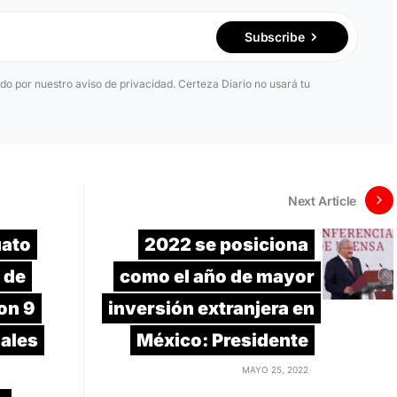
Subscribe
ido por nuestro aviso de privacidad. Certeza Diario no usará tu
Next Article
uato
2022 se posiciona
 de
como el año de mayor
on 9
inversión extranjera en
ales
México: Presidente
MAYO 25, 2022