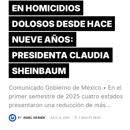
EN HOMICIDIOS
DOLOSOS DESDE HACE
NUEVE AÑOS:
PRESIDENTA CLAUDIA
SHEINBAUM
Comunicado Gobierno de México • En el
primer semestre de 2025 cuatro estados
presentaron una reducción de más…
BY
ASAEL GRANDE
JULIO 8, 2025
2 MINUTE READ