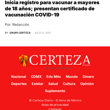
Inicia registro para vacunar a mayores
de 18 años; presentan certificado de
vacunación COVID-19
Por: Redacción
BY
GRUPO CERTEZA
JULIO 6, 2021
Nacional
CDMX
Edo Méx
Mundo
Dinero
Deportes
Estelar
Salud
Cultura
Opinión
Suplemento
© Certeza Diario - El Alma de México
Aviso de privacidad
Contacto