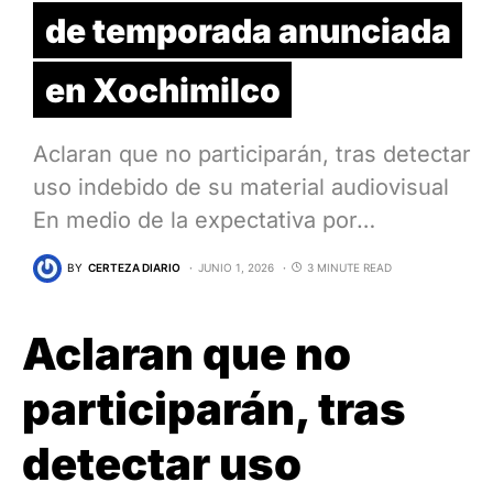
de temporada anunciada
en Xochimilco
Aclaran que no participarán, tras detectar
uso indebido de su material audiovisual
En medio de la expectativa por…
BY
CERTEZA DIARIO
JUNIO 1, 2026
3 MINUTE READ
Aclaran que no
participarán, tras
detectar uso