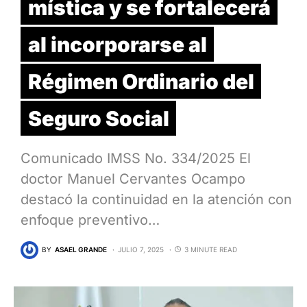
mística y se fortalecerá
al incorporarse al
Régimen Ordinario del
Seguro Social
Comunicado IMSS No. 334/2025 El
doctor Manuel Cervantes Ocampo
destacó la continuidad en la atención con
enfoque preventivo…
BY
ASAEL GRANDE
JULIO 7, 2025
3 MINUTE READ