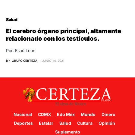
Salud
El cerebro órgano principal, altamente
relacionado con los testículos.
Por: Esaú León
BY
GRUPO CERTEZA
JUNIO 14, 2021
Nacional
CDMX
Edo Méx
Mundo
Dinero
Deportes
Estelar
Salud
Cultura
Opinión
Suplemento