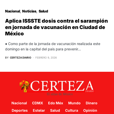
Nacional
Noticias
Salud
Aplica ISSSTE dosis contra el sarampión
en jornada de vacunación en Ciudad de
México
● Como parte de la jornada de vacunación realizada este
domingo en la capital del país para prevenir…
BY
CERTEZA DIARIO
FEBRERO 9, 2026
Nacional
CDMX
Edo Méx
Mundo
Dinero
Deportes
Estelar
Salud
Cultura
Opinión