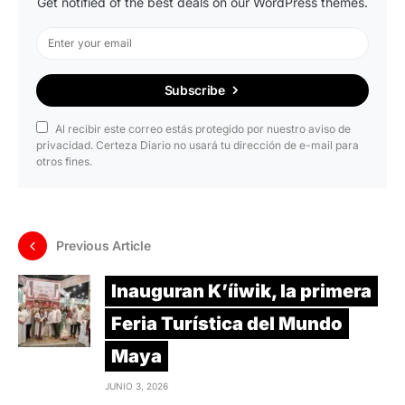
Get notified of the best deals on our WordPress themes.
Subscribe
Al recibir este correo estás protegido por nuestro aviso de
privacidad. Certeza Diario no usará tu dirección de e-mail para
otros fines.
Previous Article
Inauguran K’íiwik, la primera
Feria Turística del Mundo
Maya
JUNIO 3, 2026