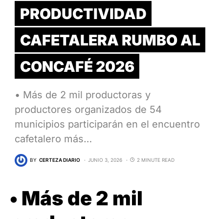
PRODUCTIVIDAD
CAFETALERA RUMBO AL
CONCAFÉ 2026
•⁠ ⁠Más de 2 mil productoras y
productores organizados de 54
municipios participarán en el encuentro
cafetalero más…
BY
CERTEZA DIARIO
JUNIO 3, 2026
2 MINUTE READ
•⁠ ⁠Más de 2 mil