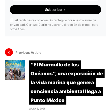
Subscribe
Al recibir este correo estás protegido por nuestro aviso de
privacidad. Certeza Diario no usará tu dirección de e-mail para
otros fines.
Previous Article
“El Murmullo de los
Océanos”, una exposición de
la vida marina que genera
conciencia ambiental llega a
Punto México
JULIO 8, 2025