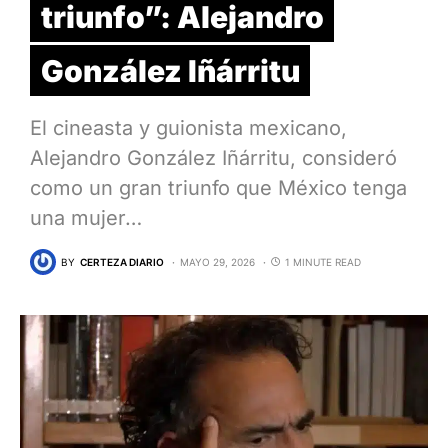
triunfo”: Alejandro
González Iñárritu
El cineasta y guionista mexicano,
Alejandro González Iñárritu, consideró
como un gran triunfo que México tenga
una mujer…
BY
CERTEZA DIARIO
MAYO 29, 2026
1 MINUTE READ