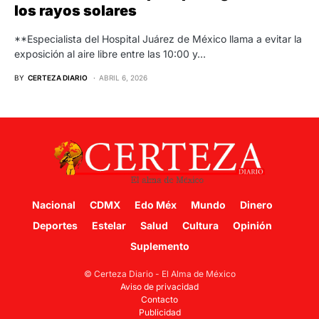
los rayos solares
**Especialista del Hospital Juárez de México llama a evitar la
exposición al aire libre entre las 10:00 y…
BY
CERTEZA DIARIO
ABRIL 6, 2026
Nacional
CDMX
Edo Méx
Mundo
Dinero
Deportes
Estelar
Salud
Cultura
Opinión
Suplemento
© Certeza Diario - El Alma de México
Aviso de privacidad
Contacto
Publicidad