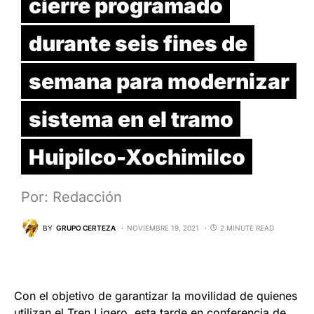
cierre programado
durante seis fines de
semana para modernizar
sistema en el tramo
Huipilco-Xochimilco
Por: Redacción
BY
GRUPO CERTEZA
NOVIEMBRE 19, 2021
2 MINUTE READ
Con el objetivo de garantizar la movilidad de quienes
utilizan el Tren Ligero, esta tarde en conferencia de