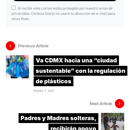
Al recibir este correo estás protegido por nuestro aviso de
privacidad. Certeza Diario no usará tu dirección de e-mail para
otros fines.
Previous Article
Va CDMX hacia una “ciudad
sustentable” con la regulación
de plásticos
ENERO 7, 2021
Next Article
Padres y Madres solteras,
recibirán apoyo