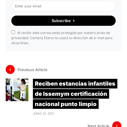
Subscribe
Al recibir este correo estás protegido por nuestro aviso de
privacidad. Certeza Diario no usará tu dirección de e-mail para
otros fines.
Previous Article
Reciben estancias infantiles
de Issemym certificación
nacional punto limpio
JUNIO 22, 2021
Next Article