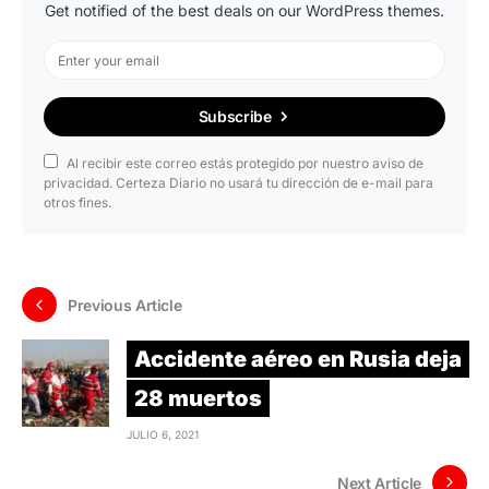
Get notified of the best deals on our WordPress themes.
Subscribe
Al recibir este correo estás protegido por nuestro aviso de
privacidad. Certeza Diario no usará tu dirección de e-mail para
otros fines.
Previous Article
Accidente aéreo en Rusia deja
28 muertos
JULIO 6, 2021
Next Article