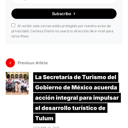
Subscribe
Al recibir este correo estás protegido por nuestro aviso de
privacidad. Certeza Diario no usará tu dirección de e-mail para
otros fines.
Previous Article
La Secretaría de Turismo del
Gobierno de México acuerda
acción integral para impulsar
el desarrollo turístico de
Tulum
OCTUBRE 22, 2025