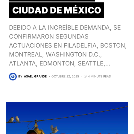
CIUDAD DE MÉXICO
DEBIDO A LA INCREÍBLE DEMANDA, SE
CONFIRMARON SEGUNDAS
ACTUACIONES EN FILADELFIA, BOSTON,
MONTREAL, WASHINGTON D.C.,
ATLANTA, EDMONTON, SEATTLE,…
BY
ASAEL GRANDE
OCTUBRE 22, 2025
4 MINUTE READ