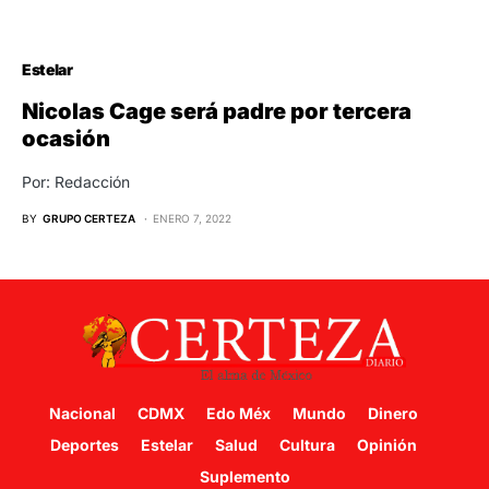
Estelar
Nicolas Cage será padre por tercera
ocasión
Por: Redacción
BY
GRUPO CERTEZA
ENERO 7, 2022
Nacional
CDMX
Edo Méx
Mundo
Dinero
Deportes
Estelar
Salud
Cultura
Opinión
Suplemento