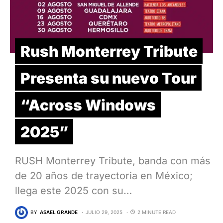
Rush Monterrey Tribute
Presenta su nuevo Tour
“Across Windows
2025”
RUSH Monterrey Tribute, banda con más
de 20 años de trayectoria en México;
llega este 2025 con su…
BY
ASAEL GRANDE
JULIO 29, 2025
2 MINUTE READ