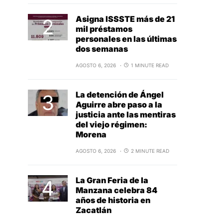
Asigna ISSSTE más de 21
mil préstamos
personales en las últimas
dos semanas
AGOSTO 6, 2026
1 MINUTE READ
La detención de Ángel
Aguirre abre paso a la
justicia ante las mentiras
del viejo régimen:
Morena
AGOSTO 6, 2026
2 MINUTE READ
La Gran Feria de la
Manzana celebra 84
años de historia en
Zacatlán