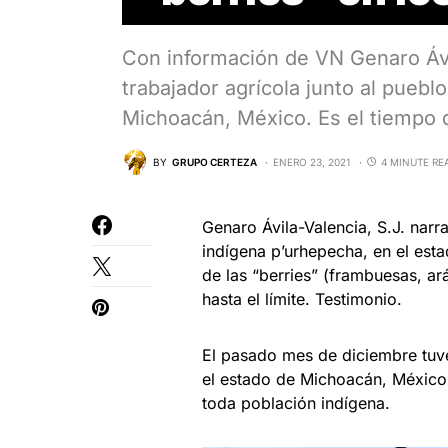
Con información de VN Genaro Ávi
trabajador agrícola junto al puebl
Michoacán, México. Es el tiempo d
BY
GRUPO CERTEZA
ENERO 23, 2021
4 MINUTE RE
Genaro Ávila-Valencia, S.J. narr
indígena p’urhepecha, en el est
de las “berries” (frambuesas, ar
hasta el límite. Testimonio.
El pasado mes de diciembre tuve
el estado de Michoacán, México. 
toda población indígena.