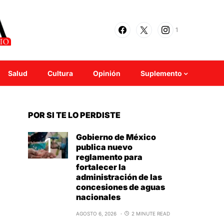
1
Salud
Cultura
Opinión
Suplemento
POR SI TE LO PERDISTE
Gobierno de México
publica nuevo
reglamento para
fortalecer la
administración de las
concesiones de aguas
nacionales
AGOSTO 6, 2026
2 MINUTE READ