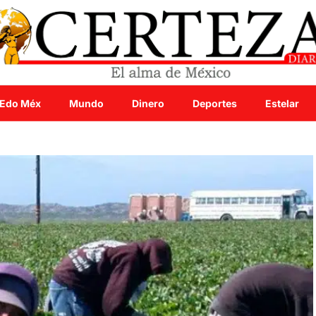
Edo Méx
Mundo
Dinero
Deportes
Estelar