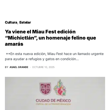
Cultura
Estelar
Ya viene el Miau Fest edición
“Michictlán”, un homenaje felino que
amarás
**En esta nueva edición, Miau Fest hace un llamado urgente
para ayudar a refugios y gatos en condición…
BY
ASAEL GRANDE
OCTUBRE 10, 2025