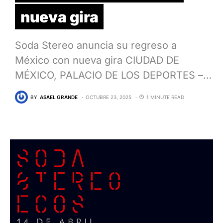
nueva gira
Soda Stereo anuncia su regreso a
México con nueva gira CIUDAD DE
MÉXICO, PALACIO DE LOS DEPORTES –…
BY
ASAEL GRANDE
OCTUBRE 23, 2025
1 MINUTE READ