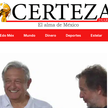
Edo Méx
Mundo
Dinero
Deportes
Estelar