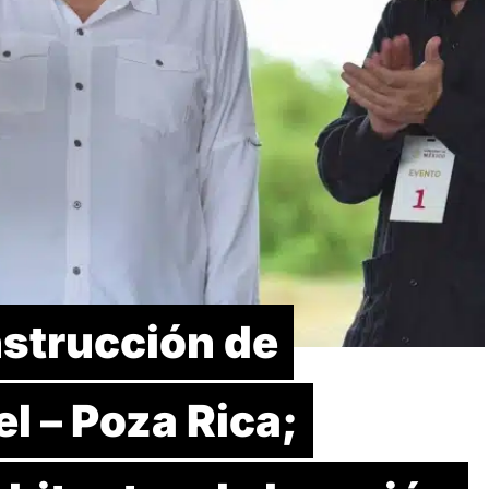
strucción de
l – Poza Rica;