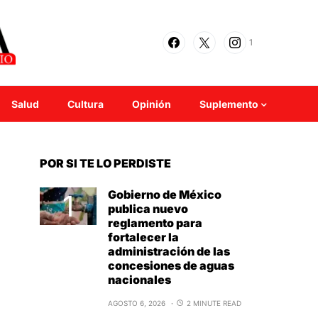
1
Salud
Cultura
Opinión
Suplemento
POR SI TE LO PERDISTE
Gobierno de México
publica nuevo
reglamento para
fortalecer la
administración de las
concesiones de aguas
nacionales
AGOSTO 6, 2026
2 MINUTE READ