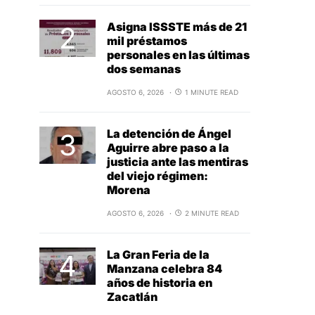
Asigna ISSSTE más de 21
mil préstamos
personales en las últimas
dos semanas
AGOSTO 6, 2026
1 MINUTE READ
La detención de Ángel
Aguirre abre paso a la
justicia ante las mentiras
del viejo régimen:
Morena
AGOSTO 6, 2026
2 MINUTE READ
La Gran Feria de la
Manzana celebra 84
años de historia en
Zacatlán