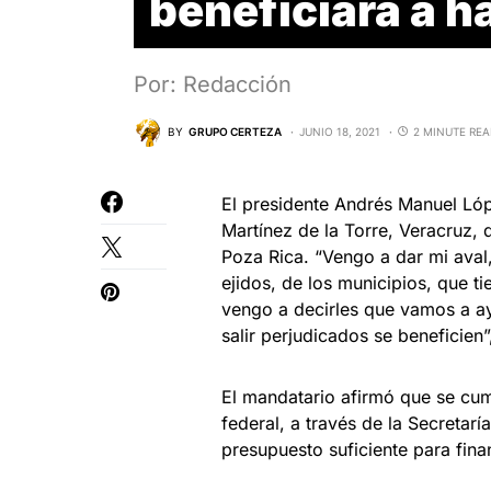
beneficiará a h
Por: Redacción
BY
GRUPO CERTEZA
JUNIO 18, 2021
2 MINUTE RE
El presidente Andrés Manuel Lópe
Martínez de la Torre, Veracruz, 
Poza Rica. “Vengo a dar mi aval
ejidos, de los municipios, que t
vengo a decirles que vamos a a
salir perjudicados se beneficien”
El mandatario afirmó que se cum
federal, a través de la Secretar
presupuesto suficiente para finan