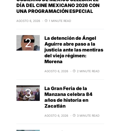
DÍA DEL CINE MEXICANO 2026 CON
UNA PROGRAMACIÓN ESPECIAL
AGOSTO 6, 2026
1 MINUTE READ
La detención de Ángel
Aguirre abre paso a la
justicia ante las mentiras
del viejo régimen:
Morena
AGOSTO 6, 2026
2 MINUTE READ
La Gran Feria de la
Manzana celebra 84
años de historia en
Zacatlán
AGOSTO 6, 2026
3 MINUTE READ