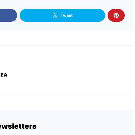
Tweet
REA
ewsletters