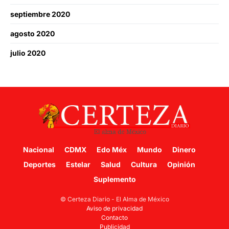
septiembre 2020
agosto 2020
julio 2020
Nacional
CDMX
Edo Méx
Mundo
Dinero
Deportes
Estelar
Salud
Cultura
Opinión
Suplemento
© Certeza Diario - El Alma de México
Aviso de privacidad
Contacto
Publicidad