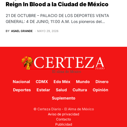
Reign In Blood a la Ciudad de México
21 DE OCTUBRE – PALACIO DE LOS DEPORTES VENTA
GENERAL: 4 DE JUNIO, 11:00 A.M. Los pioneros del…
BY
ASAEL GRANDE
MAYO 29, 2026
Nacional
CDMX
Edo Méx
Mundo
Dinero
Deportes
Estelar
Salud
Cultura
Opinión
Suplemento
© Certeza Diario - El Alma de México
Aviso de privacidad
Contacto
Publicidad