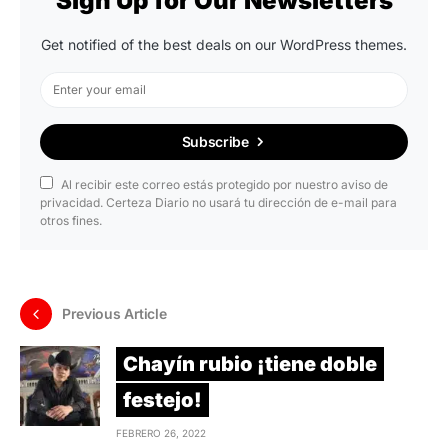
Sign Up for Our Newsletters
Get notified of the best deals on our WordPress themes.
Subscribe
Al recibir este correo estás protegido por nuestro aviso de
privacidad. Certeza Diario no usará tu dirección de e-mail para
otros fines.
Previous Article
Chayín rubio ¡tiene doble
festejo!
FEBRERO 26, 2022