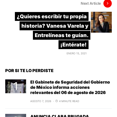
Next Article
¿Quieres escribir tu propia
historia? Vanesa Varela y
Entrelíneas te guían.
¡Entérate!
ENERO 15, 2021
POR SI TE LO PERDISTE
El Gabinete de Seguridad del Gobierno
de México informa acciones
relevantes del 06 de agosto de 2026
AGOSTO 7, 2026
4 MINUTE READ
ANUNCIA CLARA BRUGADA