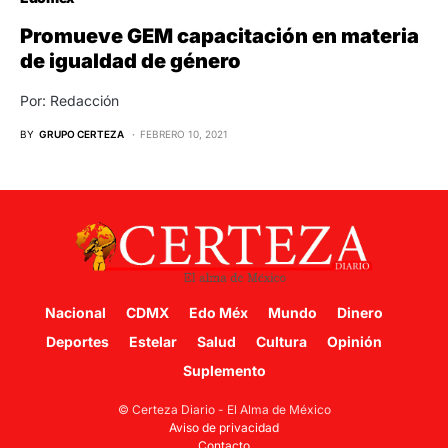
Promueve GEM capacitación en materia
de igualdad de género
Por: Redacción
BY
GRUPO CERTEZA
FEBRERO 10, 2021
Nacional
CDMX
Edo Méx
Mundo
Dinero
Deportes
Estelar
Salud
Cultura
Opinión
Suplemento
© Certeza Diario - El Alma de México
Aviso de privacidad
Contacto