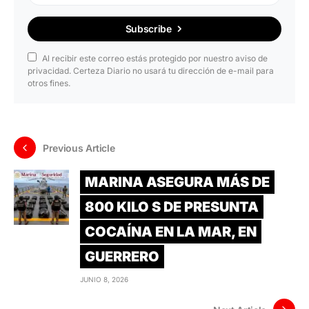
Subscribe
Al recibir este correo estás protegido por nuestro aviso de
privacidad. Certeza Diario no usará tu dirección de e-mail para
otros fines.
Previous Article
MARINA ASEGURA MÁS DE
800 KILO S DE PRESUNTA
COCAÍNA EN LA MAR, EN
GUERRERO
JUNIO 8, 2026