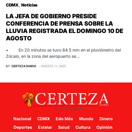
CDMX
Noticias
LA JEFA DE GOBIERNO PRESIDE
CONFERENCIA DE PRENSA SOBRE LA
LLUVIA REGISTRADA EL DOMINGO 10 DE
AGOSTO
• En 20 minutos se tuvo 84.5 mm en el pluviómetro del
Zócalo, en la zona del aeropuerto se…
BY
CERTEZA DIARIO
AGOSTO 11, 2025
Nacional
CDMX
Edo Méx
Mundo
Dinero
Deportes
Estelar
Salud
Cultura
Opinión