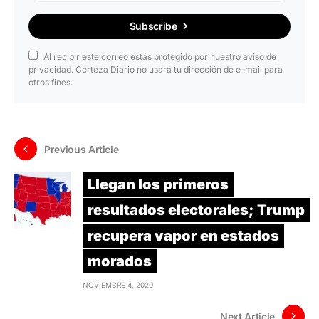
Subscribe
Al recibir este correo estás protegido por nuestro aviso de
privacidad. Certeza Diario no usará tu dirección de e-mail para
otros fines.
Previous Article
Llegan los primeros
resultados electorales; Trump
recupera vapor en estados
morados
NOVIEMBRE 4, 2020
Next Article