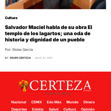
Cultura
Salvador Maciel habla de su obra El
templo de los lagartos; una oda de
historia y dignidad de un pueblo
Por: Eloise García
BY
GRUPO CERTEZA
JULIO 27, 2021
Nacional
CDMX
Edo Méx
Mundo
Dinero
Deportes
Estelar
Salud
Cultura
Opinión