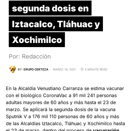
segunda dosis en
Iztacalco, Tláhuac y
Xochimilco
Por: Redacción
BY
GRUPO CERTEZA
MARZO 16, 2021
5 MINUTE READ
En la Alcaldía Venustiano Carranza se estima vacunar
con el biológico CoronaVac a 91 mil 241 personas
adultas mayores de 60 años y más hasta el 23 de
marzo. Se aplicará la segunda dosis de la vacuna
Sputnik V a 176 mil 110 personas de 60 años y más
de las Alcaldías Iztacalco, Tláhuac y Xochimilco hasta
el 23 de marzo, dentro del proceso de
vacunación
.