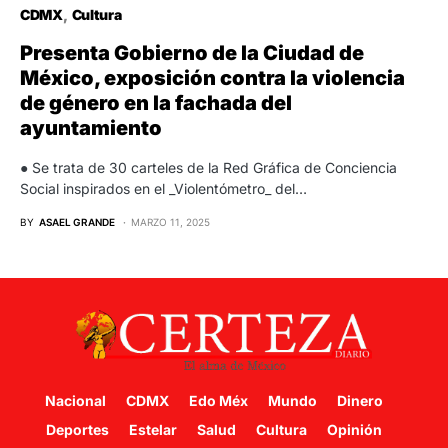
CDMX
Cultura
Presenta Gobierno de la Ciudad de
México, exposición contra la violencia
de género en la fachada del
ayuntamiento
● Se trata de 30 carteles de la Red Gráfica de Conciencia
Social inspirados en el _Violentómetro_ del…
BY
ASAEL GRANDE
MARZO 11, 2025
Nacional
CDMX
Edo Méx
Mundo
Dinero
Deportes
Estelar
Salud
Cultura
Opinión