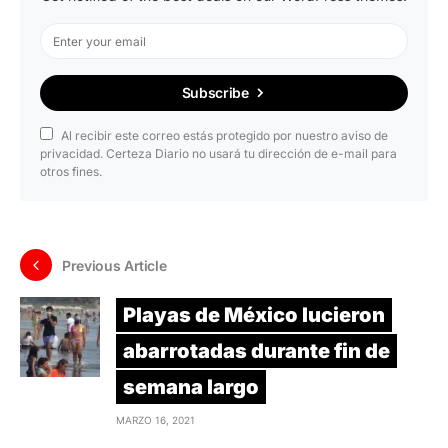
Subscribe
Al recibir este correo estás protegido por nuestro aviso de
privacidad. Certeza Diario no usará tu dirección de e-mail para
otros fines.
Previous Article
Playas de México lucieron
abarrotadas durante fin de
semana largo
MARZO 16, 2021