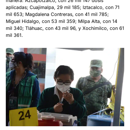
manera: Azcapotzalco, con 26 mil 147 dosis
aplicadas; Cuajimalpa, 29 mil 185; Iztacalco, con 71
mil 653; Magdalena Contreras, con 41 mil 785;
Miguel Hidalgo, con 53 mil 359; Milpa Alta, con 14
mil 340; Tláhuac, con 43 mil 96, y Xochimilco, con 61
mil 361.