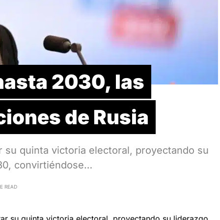
hasta 2030, las
ciones de Rusia
 su quinta victoria electoral, proyectando su
030, convirtiéndose…
E READ
ar su quinta victoria electoral, proyectando su liderazgo