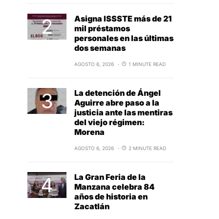
Asigna ISSSTE más de 21
mil préstamos
personales en las últimas
dos semanas
AGOSTO 6, 2026
1 MINUTE READ
La detención de Ángel
Aguirre abre paso a la
justicia ante las mentiras
del viejo régimen:
Morena
AGOSTO 6, 2026
2 MINUTE READ
La Gran Feria de la
Manzana celebra 84
años de historia en
Zacatlán