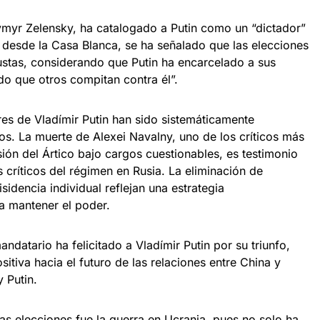
ymyr Zelensky, ha catalogado a Putin como un “dictador”
 desde la Casa Blanca, se ha señalado que las elecciones
justas, considerando que Putin ha encarcelado a sus
ido que otros compitan contra él”.
res de Vladímir Putin han sido sistemáticamente
dos. La muerte de Alexei Navalny, uno de los críticos más
ión del Ártico bajo cargos cuestionables, es testimonio
s críticos del régimen en Rusia. La eliminación de
isidencia individual reflejan una estrategia
 mantener el poder.
ndatario ha felicitado a Vladímir Putin por su triunfo,
itiva hacia el futuro de las relaciones entre China y
y Putin.
tas elecciones fue la guerra en Ucrania, pues no solo ha