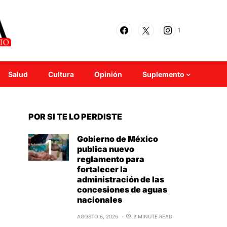
1
Salud
Cultura
Opinión
Suplemento
POR SI TE LO PERDISTE
Gobierno de México
publica nuevo
reglamento para
fortalecer la
administración de las
concesiones de aguas
nacionales
AGOSTO 6, 2026
2 MINUTE READ