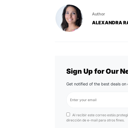
Author
ALEXANDRA R
Sign Up for Our N
Get notified of the best deals o
Al recibir este correo estás proteg
dirección de e-mail para otros fines.