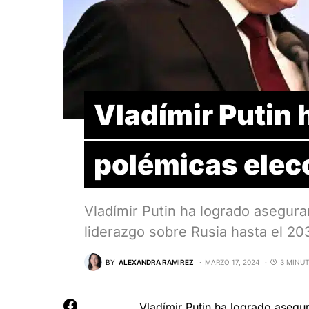
Vladímir Putin 
polémicas elec
Vladímir Putin ha logrado asegurar
liderazgo sobre Rusia hasta el 2
BY
ALEXANDRA RAMIREZ
MARZO 17, 2024
3 MINUT
Vladímir Putin ha logrado asegur