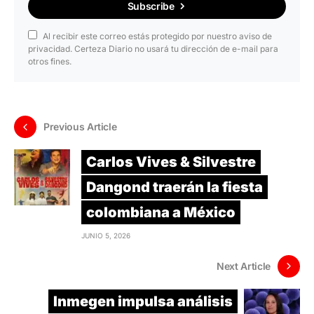
Subscribe
Al recibir este correo estás protegido por nuestro aviso de
privacidad. Certeza Diario no usará tu dirección de e-mail para
otros fines.
Previous Article
Carlos Vives & Silvestre
Dangond traerán la fiesta
colombiana a México
JUNIO 5, 2026
Next Article
Inmegen impulsa análisis