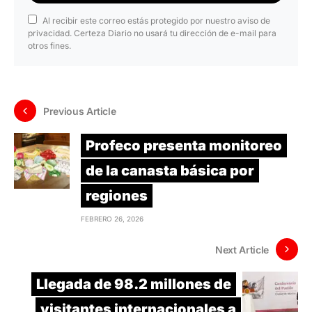
Al recibir este correo estás protegido por nuestro aviso de
privacidad. Certeza Diario no usará tu dirección de e-mail para
otros fines.
Previous Article
Profeco presenta monitoreo
de la canasta básica por
regiones
FEBRERO 26, 2026
Next Article
Llegada de 98.2 millones de
visitantes internacionales a