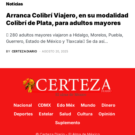
Noticias
Arranca Colibrí Viajero, en su modalidad
Colibrí de Plata, para adultos mayores
 280 adultos mayores viajaron a Hidalgo, Morelos, Puebla,
Guerrero, Estado de México y Tlaxcala Se da así…
BY
CERTEZA DIARIO
AGOSTO 20, 2025
Nacional
CDMX
Edo Méx
Mundo
Dinero
Deportes
Estelar
Salud
Cultura
Opinión
Suplemento
© Certeza Diario - El Alma de México