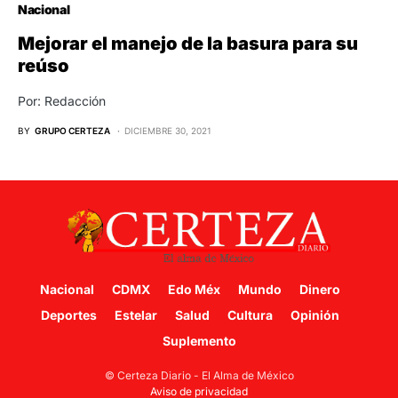
Nacional
Mejorar el manejo de la basura para su
reúso
Por: Redacción
BY
GRUPO CERTEZA
DICIEMBRE 30, 2021
Nacional
CDMX
Edo Méx
Mundo
Dinero
Deportes
Estelar
Salud
Cultura
Opinión
Suplemento
© Certeza Diario - El Alma de México
Aviso de privacidad