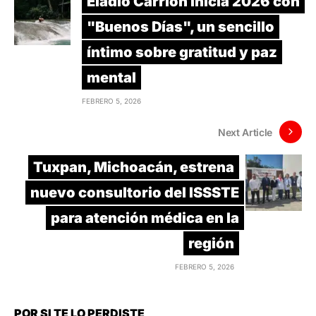
Eladio Carrión inicia 2026 con
"Buenos Días", un sencillo
íntimo sobre gratitud y paz
mental
FEBRERO 5, 2026
Next Article
Tuxpan, Michoacán, estrena
nuevo consultorio del ISSSTE
para atención médica en la
región
FEBRERO 5, 2026
POR SI TE LO PERDISTE