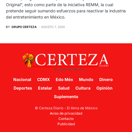
Original”, esto como parte de la iniciativa REMM, la cual
pretende seguir sumando esfuerzos para reactivar la industria
del entretenimiento en México.
BY
GRUPO CERTEZA
AGOSTO 7, 2020
Nacional
CDMX
Edo Méx
Mundo
Dinero
Deportes
Estelar
Salud
Cultura
Opinión
Suplemento
© Certeza Diario - El Alma de México
Aviso de privacidad
Contacto
Publicidad