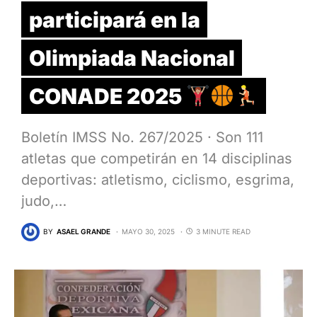
participará en la
Olimpiada Nacional
CONADE 2025
Boletín IMSS No. 267/2025 · Son 111
atletas que competirán en 14 disciplinas
deportivas: atletismo, ciclismo, esgrima,
judo,…
BY
ASAEL GRANDE
MAYO 30, 2025
3 MINUTE READ