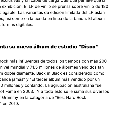
 exclusivas y un cable de carga USB que permite que la
xhibición. El LP de vinilo se prensa sobre vinilo de 180
legable. Las variantes de edición limitada del LP están
os, así como en la tienda en línea de la banda. El álbum
aformas digitales.
enta su nuevo álbum de estudio “Disco”
rock más influyentes de todos los tiempos con más 200
nivel mundial y 71.5 millones de álbumes vendidos tan
um doble diamante, Back in Black es considerado como
banda jamás” y “El tercer álbum más vendido por un
50 millones y contando. La agrupación australiana fue
ll of Fame en 2003. Y a todo esto se le suma sus diversos
 Grammy en la categoría de “Best Hard Rock
” en 2010.