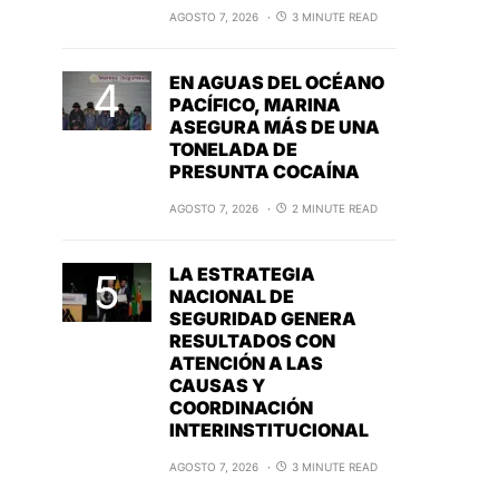
AGOSTO 7, 2026
3 MINUTE READ
EN AGUAS DEL OCÉANO
PACÍFICO, MARINA
ASEGURA MÁS DE UNA
TONELADA DE
PRESUNTA COCAÍNA
AGOSTO 7, 2026
2 MINUTE READ
LA ESTRATEGIA
NACIONAL DE
SEGURIDAD GENERA
RESULTADOS CON
ATENCIÓN A LAS
CAUSAS Y
COORDINACIÓN
INTERINSTITUCIONAL
AGOSTO 7, 2026
3 MINUTE READ