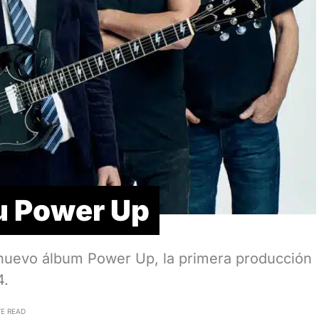
u Power Up
nuevo álbum Power Up, la primera producción
4.
TE READ