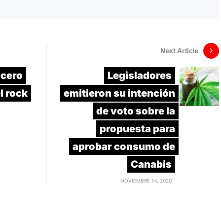
Next Article
 cero
Legisladores
l rock
emitieron su intención
de voto sobre la
propuesta para
aprobar consumo de
Canabis
NOVIEMBRE 14, 2020