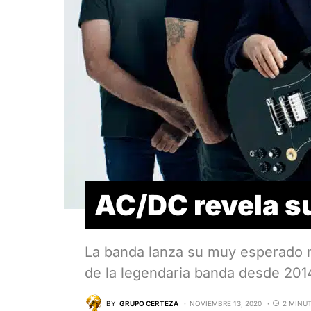
AC/DC revela s
La banda lanza su muy esperado 
de la legendaria banda desde 201
BY
GRUPO CERTEZA
NOVIEMBRE 13, 2020
2 MINU