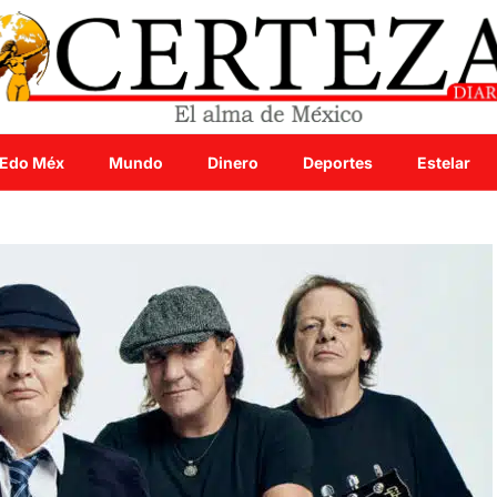
Edo Méx
Mundo
Dinero
Deportes
Estelar