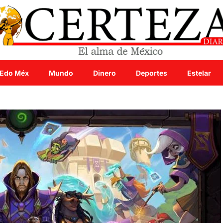
Edo Méx
Mundo
Dinero
Deportes
Estelar