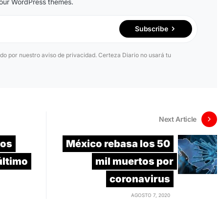
n our WordPress themes.
Subscribe
ido por nuestro aviso de privacidad. Certeza Diario no usará tu
Next Article
nos
México rebasa los 50
último
mil muertos por
coronavirus
AGOSTO 7, 2020