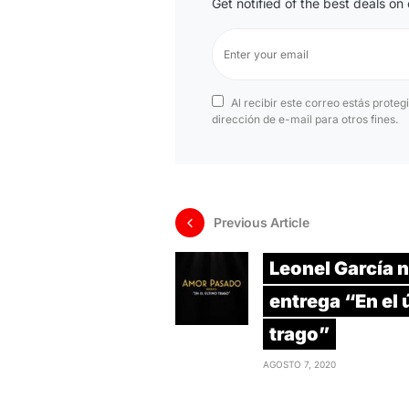
Get notified of the best deals o
Al recibir este correo estás proteg
dirección de e-mail para otros fines.
Previous Article
Leonel García 
entrega “En el 
trago”
AGOSTO 7, 2020