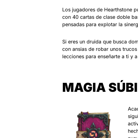
Los jugadores de Hearthstone p
con 40 cartas de clase doble ba
pensadas para explotar la sine
Si eres un druida que busca dom
con ansias de robar unos truco
lecciones para enseñarte a ti y a
MAGIA SÚB
Acad
sigu
acti
hech