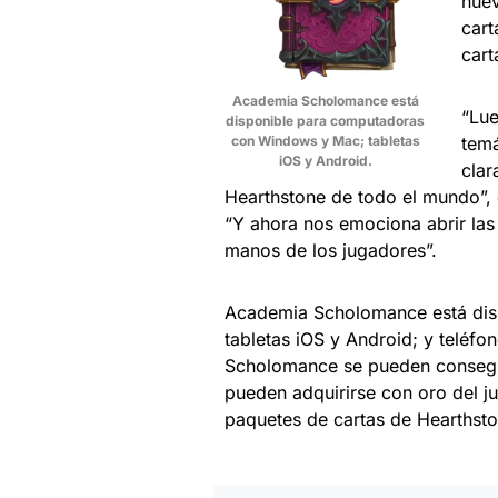
nuev
cart
cart
Academia Scholomance está
“Lue
disponible para computadoras
con Windows y Mac; tabletas
temá
iOS y Android.
clar
Hearthstone de todo el mundo”, d
“Y ahora nos emociona abrir la
manos de los jugadores”.
Academia Scholomance está dis
tabletas iOS y Android; y teléf
Scholomance se pueden consegui
pueden adquirirse con oro del j
paquetes de cartas de Hearthsto