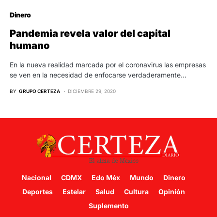
Dinero
Pandemia revela valor del capital
humano
En la nueva realidad marcada por el coronavirus las empresas
se ven en la necesidad de enfocarse verdaderamente…
BY
GRUPO CERTEZA
DICIEMBRE 29, 2020
Nacional
CDMX
Edo Méx
Mundo
Dinero
Deportes
Estelar
Salud
Cultura
Opinión
Suplemento