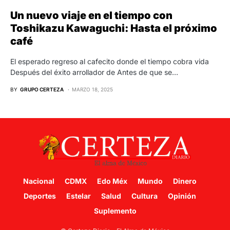
Un nuevo viaje en el tiempo con
Toshikazu Kawaguchi: Hasta el próximo
café
El esperado regreso al cafecito donde el tiempo cobra vida
Después del éxito arrollador de Antes de que se…
BY
GRUPO CERTEZA
MARZO 18, 2025
Nacional
CDMX
Edo Méx
Mundo
Dinero
Deportes
Estelar
Salud
Cultura
Opinión
Suplemento