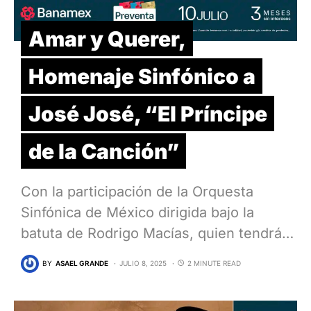
Amar y Querer,
Homenaje Sinfónico a
José José, “El Príncipe
de la Canción”
Con la participación de la Orquesta
Sinfónica de México dirigida bajo la
batuta de Rodrigo Macías, quien tendrá…
BY
ASAEL GRANDE
JULIO 8, 2025
2 MINUTE READ