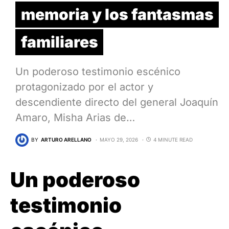
memoria y los fantasmas
familiares
Un poderoso testimonio escénico
protagonizado por el actor y
descendiente directo del general Joaquín
Amaro, Misha Arias de…
BY
ARTURO ARELLANO
MAYO 29, 2026
4 MINUTE READ
Un poderoso
testimonio