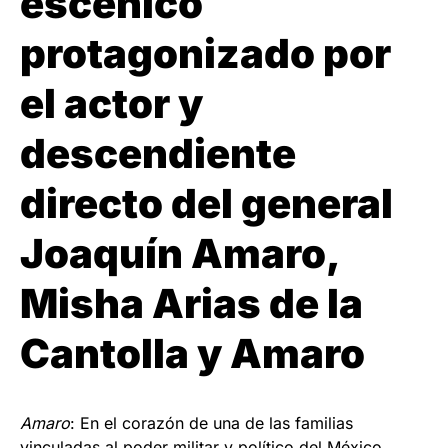
escénico
protagonizado por
el actor y
descendiente
directo del general
Joaquín Amaro,
Misha Arias de la
Cantolla y Amaro
Amaro
: En el corazón de una de las familias
vinculadas al poder militar y político del México