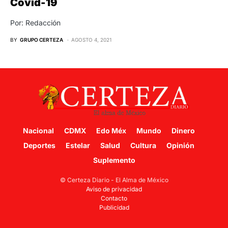
Covid-19
Por: Redacción
BY
GRUPO CERTEZA
AGOSTO 4, 2021
Nacional
CDMX
Edo Méx
Mundo
Dinero
Deportes
Estelar
Salud
Cultura
Opinión
Suplemento
© Certeza Diario - El Alma de México
Aviso de privacidad
Contacto
Publicidad