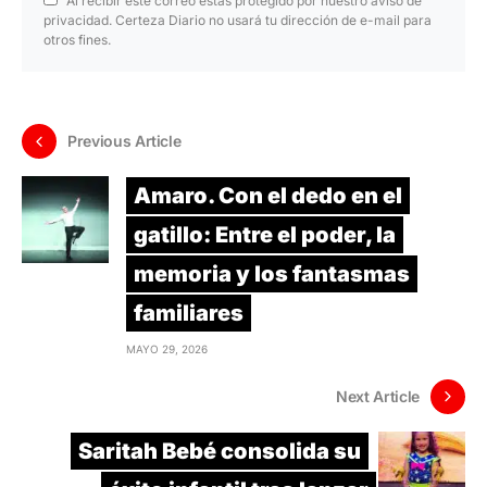
Al recibir este correo estás protegido por nuestro aviso de
privacidad. Certeza Diario no usará tu dirección de e-mail para
otros fines.
Previous Article
Amaro. Con el dedo en el
gatillo: Entre el poder, la
memoria y los fantasmas
familiares
MAYO 29, 2026
Next Article
Saritah Bebé consolida su