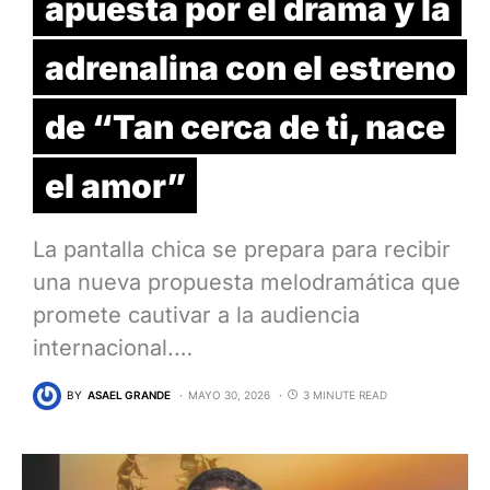
apuesta por el drama y la
adrenalina con el estreno
de “Tan cerca de ti, nace
el amor”
La pantalla chica se prepara para recibir
una nueva propuesta melodramática que
promete cautivar a la audiencia
internacional.…
BY
ASAEL GRANDE
MAYO 30, 2026
3 MINUTE READ