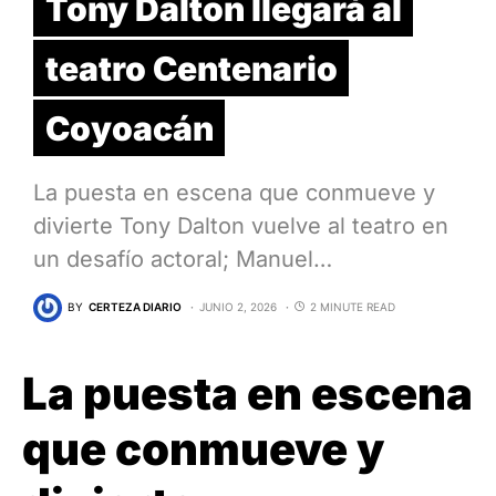
Tony Dalton llegará al
teatro Centenario
Coyoacán
La puesta en escena que conmueve y
divierte Tony Dalton vuelve al teatro en
un desafío actoral; Manuel…
BY
CERTEZA DIARIO
JUNIO 2, 2026
2 MINUTE READ
La puesta en escena
que conmueve y