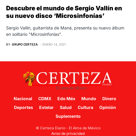
Descubre el mundo de Sergio Vallín en
su nuevo disco ‘Microsinfonías’
Sergio Vallín, guitarrista de Maná, presenta su nuevo álbum
en solitario "Microsinfonías".
BY
GRUPO CERTEZA
ENERO 14, 2021
Nacional
CDMX
Edo Méx
Mundo
Dinero
Deportes
Estelar
Salud
Cultura
Opinión
Suplemento
© Certeza Diario - El Alma de México
Aviso de privacidad