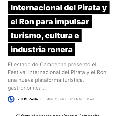
Internacional del Pirata y
el Ron para impulsar
turismo, cultura e
industria ronera
El estado de Campeche presentó el
Festival Internacional del Pirata y el Ron,
una nueva plataforma turística,
gastronómica…
BY
CERTEZA DIARIO
MAYO 28, 2026
4 MINUTE READ
El festival buscará posicionar a Campeche