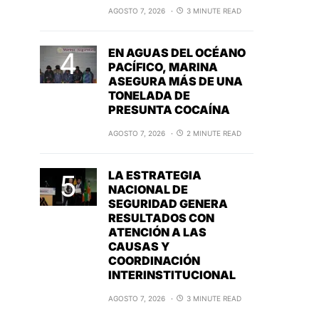
AGOSTO 7, 2026
3 MINUTE READ
EN AGUAS DEL OCÉANO
PACÍFICO, MARINA
ASEGURA MÁS DE UNA
TONELADA DE
PRESUNTA COCAÍNA
AGOSTO 7, 2026
2 MINUTE READ
LA ESTRATEGIA
NACIONAL DE
SEGURIDAD GENERA
RESULTADOS CON
ATENCIÓN A LAS
CAUSAS Y
COORDINACIÓN
INTERINSTITUCIONAL
AGOSTO 7, 2026
3 MINUTE READ