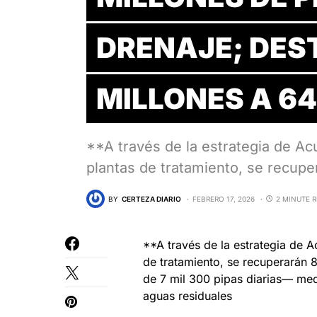
DRENAJE; DEST
MILLONES A 6
**A través de la estrategia de Ac
plantas de tratamiento, se recup
BY
CERTEZA DIARIO
FEBRERO 17, 2026
2 MINUTE 
**A través de la estrategia de A
de tratamiento, se recuperarán 
de 7 mil 300 pipas diarias— med
aguas residuales