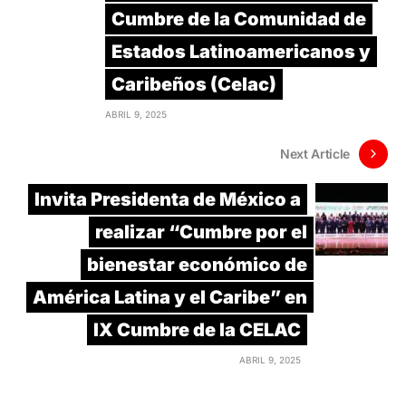
Cumbre de la Comunidad de
Estados Latinoamericanos y
Caribeños (Celac)
ABRIL 9, 2025
Next Article
Invita Presidenta de México a
realizar “Cumbre por el
bienestar económico de
América Latina y el Caribe” en
IX Cumbre de la CELAC
ABRIL 9, 2025