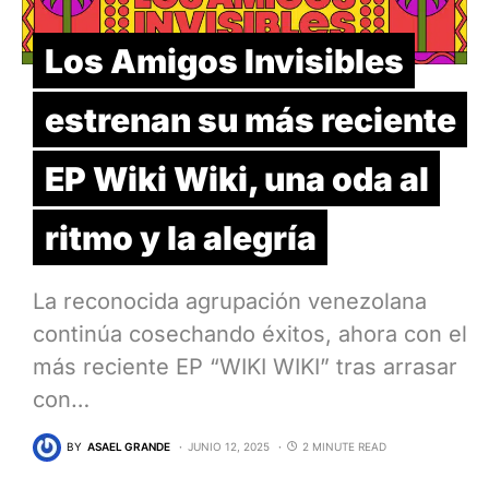
Los Amigos Invisibles
estrenan su más reciente
EP Wiki Wiki, una oda al
ritmo y la alegría
La reconocida agrupación venezolana
continúa cosechando éxitos, ahora con el
más reciente EP “WIKI WIKI” tras arrasar
con…
BY
ASAEL GRANDE
JUNIO 12, 2025
2 MINUTE READ